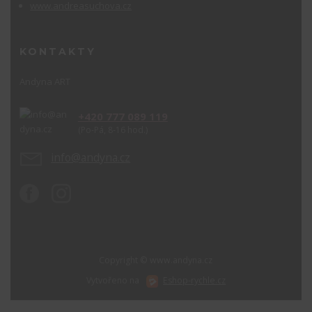
www.andreasuchova.cz
KONTAKTY
Andyna ART
+420 777 089 119
(Po-Pá, 8-16 hod.)
info@andyna.cz
Copyright © www.andyna.cz
Vytvořeno na
Eshop-rychle.cz