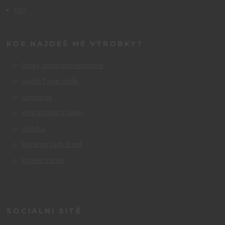
FAQ
KDE NAJDEŠ MÉ VÝROBKY?
Dárky, dekorace Hortenzie
Studio Tvoje chvíle
Smyslínek
ViVa obchod s dárky
Srcofka
Kavárna Tady & teď
Stories v Brně
SOCIÁLNÍ SÍTĚ