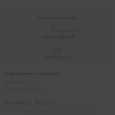
Potřebujete poradit?
+420 777 089 119
(Po-Pá, 8-16 hod.)
info@andyna.cz
Zboží zařazeno v kategoriích
Skleničky
Kolorky s hláškami ⭐
Související zboží
1