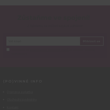
Zůstaňme ve spojení!
Z ňjůsletru se můžeš kdykoli odhlásit!
Přihlásit se
Souhlasím se
zpracováním osobních údajů
za účelem rozesílky
newsletteru.
(PO)VINNÉ INFO
Doprava a platba
Obchodní podmínky
Kontakt