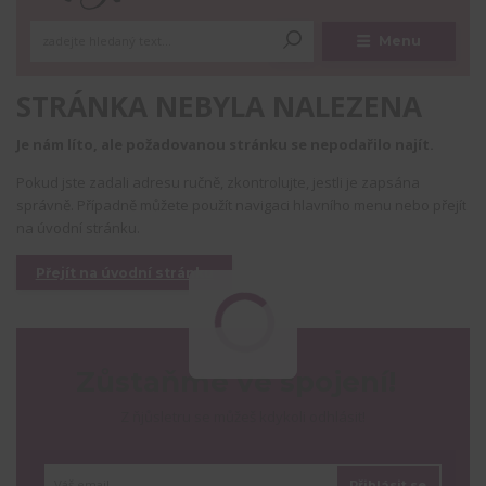
Menu
STRÁNKA NEBYLA NALEZENA
Je nám líto, ale požadovanou stránku se nepodařilo najít.
Pokud jste zadali adresu ručně, zkontrolujte, jestli je zapsána
správně. Případně můžete použít navigaci hlavního menu nebo přejít
na úvodní stránku.
Přejít na úvodní stránku
Zůstaňme ve spojení!
Z ňjůsletru se můžeš kdykoli odhlásit!
Přihlásit se