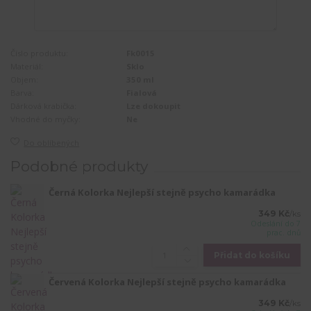
Číslo produktu:
Fk0015
Materiál:
Sklo
Objem:
350 ml
Barva:
Fialová
Dárková krabička:
Lze dokoupit
Vhodné do myčky:
Ne
Do oblíbených
Podobné produkty
Černá Kolorka Nejlepší stejně psycho kamarádka
349 Kč
/
ks
Odeslání do 7
prac. dnů
Přidat do košíku
Červená Kolorka Nejlepší stejně psycho kamarádka
349 Kč
/
ks