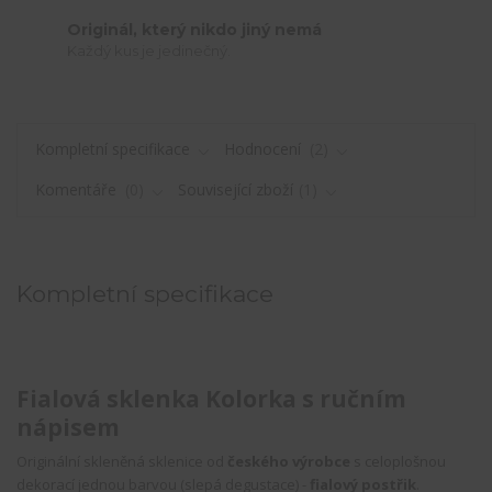
Originál, který nikdo jiný nemá
Každý kus je jedinečný.
Kompletní specifikace
Hodnocení
2
Komentáře
0
Související zboží
1
Kompletní specifikace
Fialová sklenka Kolorka s ručním
nápisem
Originální skleněná sklenice od
českého výrobce
s celoplošnou
dekorací jednou barvou (slepá degustace) -
fialový postřik
.