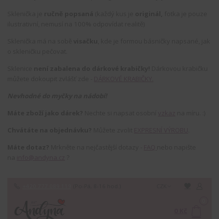
Sklenička je
ručně popsaná
(každý kus je
originál,
fotka je pouze
ilustrativní, nemusí na 100% odpovídat realitě)
Sklenička má na sobě
visačku
, kde je formou básničky napsané, jak
o skleničku pečovat.
Sklenice
není zabalena do dárkové krabičky!
Dárkovou krabičku
můžete dokoupit zvlášť zde -
DÁRKOVÉ KRABIČKY.
Nevhodné do myčky na nádobí!
Máte zboží jako dárek?
Nechte si napsat osobní
vzkaz
na míru. :)
Chvátáte na objednávku?
Můžete zvolit
EXPRESNÍ VÝROBU
.
Máte dotaz?
Mrkněte na nejčastější dotazy -
FAQ
nebo napište
na
info@andyna.cz
?
+420 777 089 119
(Po-Pá, 8-16 hod.)
CZK
0
0 Kč