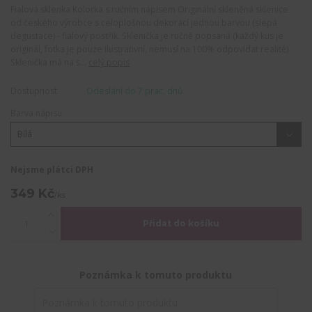
Fialová sklenka Kolorka s ručním nápisem Originální skleněná sklenice
od českého výrobce s celoplošnou dekorací jednou barvou (slepá
degustace) - fialový postřik. Sklenička je ručně popsaná (každý kus je
originál, fotka je pouze ilustrativní, nemusí na 100% odpovídat realitě)
Sklenička má na s...
celý popis
Dostupnost
Odeslání do 7 prac. dnů
Barva nápisu
Nejsme plátci DPH
349 Kč
/
ks
Přidat do košíku
Poznámka k tomuto produktu