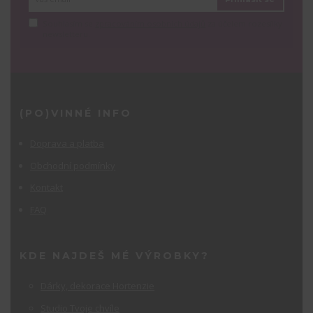
Souhlasím se
zpracováním osobních údajů
za účelem rozesílky
newsletteru.
(PO)VINNÉ INFO
Doprava a platba
Obchodní podmínky
Kontakt
FAQ
KDE NAJDEŠ MÉ VÝROBKY?
Dárky, dekorace Hortenzie
Studio Tvoje chvíle