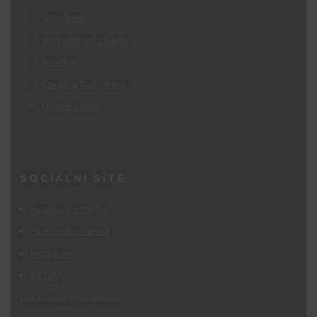
Smyslínek
ViVa obchod s dárky
Srcofka
Kavárna Tady & teď
Stories v Brně
SOCIÁLNÍ SÍTĚ
Facebook stránka
Facebook skupina
Instagram
TikTok
Zakázkové krasopsaní